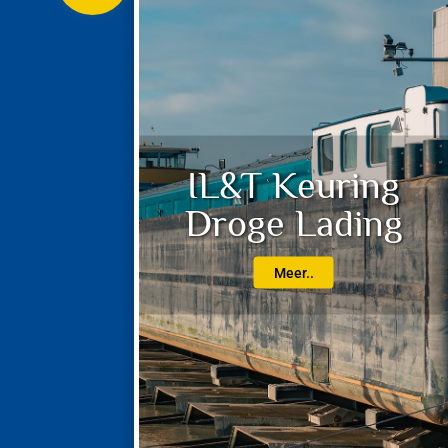
IL&T Keuring
Droge Lading
Meer..