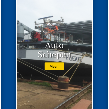
Auto
Schepen
Meer..